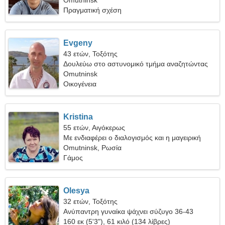
Omutninsk
Πραγματική σχέση
Evgeny
43 ετών, Τοξότης
Δουλεύω στο αστυνομικό τμήμα αναζητώντας
μια λεπτή γυναίκα
Omutninsk
Οικογένεια
Kristina
55 ετών, Αιγόκερως
Με ενδιαφέρει ο διαλογισμός και η μαγειρική
Omutninsk, Ρωσία
Γάμος
Olesya
32 ετών, Τοξότης
Ανύπαντρη γυναίκα ψάχνει σύζυγο 36-43
160 εκ (5'3"), 61 κιλό (134 λίβρες)