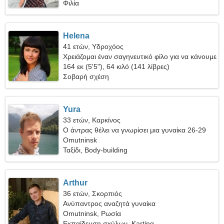
Φιλία
Helena
41 ετών, Υδροχόος
Χρειάζομαι έναν σαγηνευτικό φίλο για να κάνουμε
σκι μαζί
164 εκ (5'5"), 64 κιλό (141 λίβρες)
Σοβαρή σχέση
Yura
33 ετών, Καρκίνος
Ο άντρας θέλει να γνωρίσει μια γυναίκα 26-29
Omutninsk
Ταξίδι, Body-building
Arthur
36 ετών, Σκορπιός
Ανύπαντρος αναζητά γυναίκα
Omutninsk, Ρωσία
Εκπαίδευση σκύλων, Karting