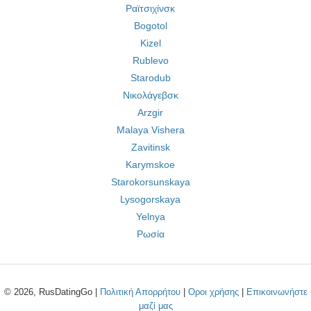
Ραϊτσιχίνσκ
Bogotol
Kizel
Rublevo
Starodub
Νικολάγεβσκ
Arzgir
Malaya Vishera
Zavitinsk
Karymskoe
Starokorsunskaya
Lysogorskaya
Yelnya
Ρωσία
© 2026, RusDatingGo |
Πολιτική Απορρήτου
|
Οροι χρήσης
|
Επικοινωνήστε
μαζί μας