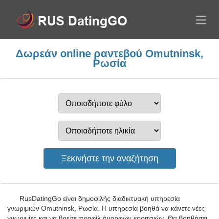
Δωρεάν online ραντεβού Omutninsk,
Ρωσία
RusDatingGo είναι δημοφιλής διαδικτυακή υπηρεσία
γνωριμιών Omutninsk, Ρωσία. Η υπηρεσία βοηθά να κάνετε νέες
γνωριμίες και να βρείτε προφίλ όμορφων κοριτσιών. Θα βοηθήσει