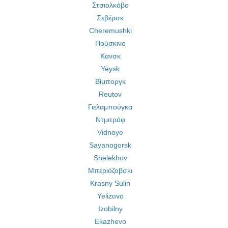
Στσιολκόβο
Σεβέρσκ
Cheremushki
Πούσκινο
Κανσκ
Yeysk
Βίμποργκ
Reutov
Γιελαμπούγκα
Ντμιτρόφ
Vidnoye
Sayanogorsk
Shelekhov
Μπεριόζοβσκι
Krasny Sulin
Yelizovo
Izobilny
Ekazhevo