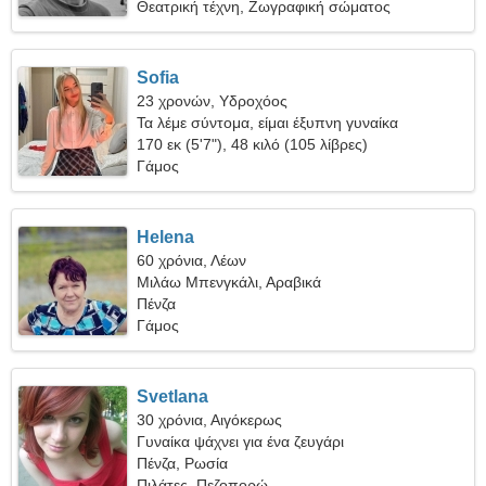
Θεατρική τέχνη, Ζωγραφική σώματος
Sofia
23 χρονών, Υδροχόος
Τα λέμε σύντομα, είμαι έξυπνη γυναίκα
170 εκ (5'7"), 48 κιλό (105 λίβρες)
Γάμος
Helena
60 χρόνια, Λέων
Μιλάω Μπενγκάλι, Αραβικά
Πένζα
Γάμος
Svetlana
30 χρόνια, Αιγόκερως
Γυναίκα ψάχνει για ένα ζευγάρι
Πένζα, Ρωσία
Πιλάτες, Πεζοπορώ