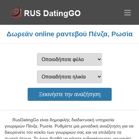
Δωρεάν online ραντεβού Πένζα, Ρωσία
RusDatingGo είναι δημοφιλής διαδικτυακή υπηρεσία
γνωριμιών Πένζα, Ρωσία. Ρυθμίστε μια μοναδική αναζήτηση για να
διευρύνετε τον κύκλο των γνωριμιών σας και να επιλέξετε τα
σωστά άτομα. Το έργο βοηθά να κάνετε ενδιαφέρουσες γνωριμίες