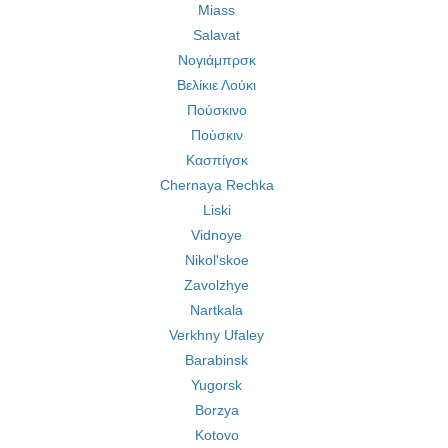
Miass
Salavat
Νογιάμπρσκ
Βελίκιε Λούκι
Πούσκινο
Πούσκιν
Κασπίγσκ
Chernaya Rechka
Liski
Vidnoye
Nikol'skoe
Zavolzhye
Nartkala
Verkhny Ufaley
Barabinsk
Yugorsk
Borzya
Kotovo