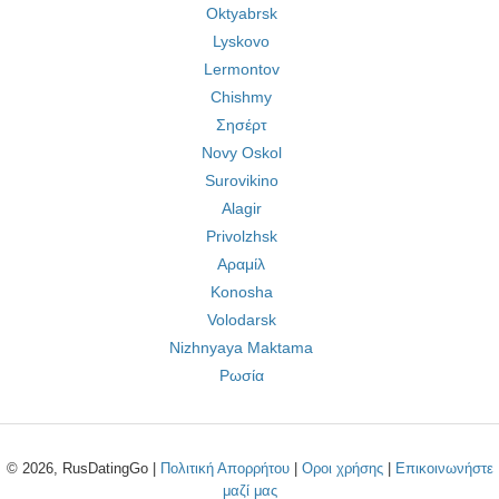
Oktyabrsk
Lyskovo
Lermontov
Chishmy
Σησέρτ
Novy Oskol
Surovikino
Alagir
Privolzhsk
Αραμίλ
Konosha
Volodarsk
Nizhnyaya Maktama
Ρωσία
© 2026, RusDatingGo |
Πολιτική Απορρήτου
|
Οροι χρήσης
|
Επικοινωνήστε
μαζί μας