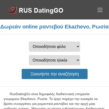
Δωρεάν online ραντεβού Ekazhevo, Ρωσία
RusDatingGo είναι δημοφιλής διαδικτυακή υπηρεσία
γνωριμιών Ekazhevo, Ρωσία. Το έργο παρέχει την ευκαιρία να
βρείτε συνεργάτες για ρομαντικά ραντεβού και την αρχή μιας
σοβαρής σχέσης. Μπορείτε να κάνετε ενδιαφέρουσες διαδικτυακές