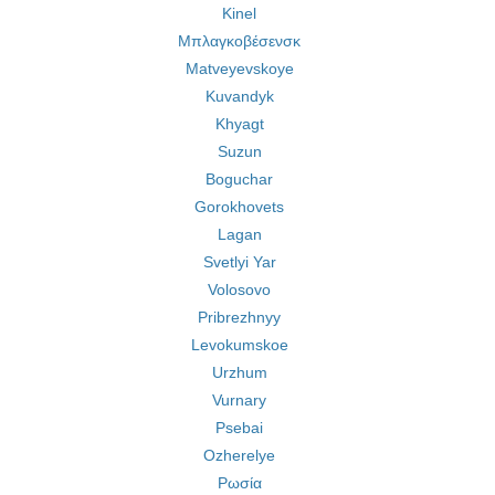
Kinel
Μπλαγκοβέσενσκ
Matveyevskoye
Kuvandyk
Khyagt
Suzun
Boguchar
Gorokhovets
Lagan
Svetlyi Yar
Volosovo
Pribrezhnyy
Levokumskoe
Urzhum
Vurnary
Psebai
Ozherelye
Ρωσία