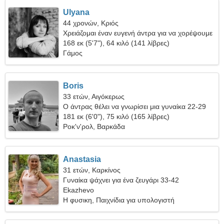
Ulyana
44 χρονών, Κριός
Χρειάζομαι έναν ευγενή άντρα για να χορέψουμε
μαζί
168 εκ (5'7"), 64 κιλό (141 λίβρες)
Γάμος
Boris
33 ετών, Αιγόκερως
Ο άντρας θέλει να γνωρίσει μια γυναίκα 22-29
181 εκ (6'0"), 75 κιλό (165 λίβρες)
Ροκ'ν'ρολ, Βαρκάδα
Anastasia
31 ετών, Καρκίνος
Γυναίκα ψάχνει για ένα ζευγάρι 33-42
Ekazhevo
Η φυσικη, Παιχνίδια για υπολογιστή