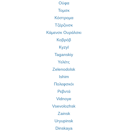
Ούφα
Τομσκ
Κόστρομα
Τζέρζινσκ
Κάμενσκ Ουράλσκι
Κοβρόβ
Kyzyl
Taganskiy
Υελέτς
Zelenodolsk
Ishim
Πολεφσκόι
Ρεβντά
Vidnoye
Vsevolozhsk
Zainsk
Uryupinsk
Dinskaya