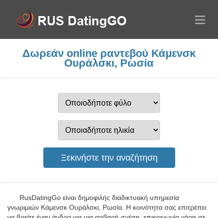
Δωρεάν online ραντεβού Κάμενσκ
Ουράλσκι, Ρωσία
RusDatingGo είναι δημοφιλής διαδικτυακή υπηρεσία
γνωριμιών Κάμενσκ Ουράλσκι, Ρωσία. Η κοινότητα σας επιτρέπει
να βρείτε έναν άνδρα για μια σοβαρή σχέση, επικοινωνία χάρη σε