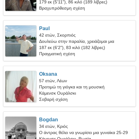
179 εκ (5'11"), 86 κιλό (189 λίβρες)
Βραχυπρόθεσμη σχέση
Paul
42 ετών, Σκορπιός
Δουλεύω στην παραλία, χρειάζομαι μια
συναισθηματική γυναίκα
187 εκ (6'2"), 83 κιλό (182 λίβρες)
Πραγματική σχέση
Oksana
57 ετών, Λέων
Προτιμώ τη γιόγκα και τη μουσική
Κάμενσκ Ουράλσκι
Σοβαρή σχέση
Bogdan
34 ετών, Κριός
Ο άντρας θέλει να γνωρίσει μια γυναίκα 25-29
Κάμενσκ Ουράλσκι, Ρωσία