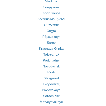
Vladimir
Σουργκούτ
Χασαβιούρτ
Λένινσκ-Κιουζνέτσι
Ομπνίνσκ
Ουχτά
Ράμενσκογε
Sarov
Krasnaya Glinka
Τσίστοπολ
Prokhladny
Novodvinsk
Rezh
Slavgorod
Γκορόντετς
Pavlovskaya
Sorochinsk
Matveyevskoye