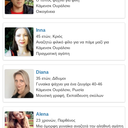
Ο τύπος ψάχνει για φίλη
Κάμενσκ Ουράλσκι
Οικογένεια
Inna
45 ετών, Κριός
Αναζητώ φιλικό φίλο για να πάμε μαζί για
κάμπινγκ
Κάμενσκ Ουράλσκι
Πραγματική αγάπη
Diana
35 ετών, Δίδυμοι
Γυναίκα ψάχνει για ένα ζευγάρι 40-46
Κάμενσκ Ουράλσκι, Ρωσία
Μουσική γραφή, Εκπαίδευση σκύλων
Alena
23 χρονών, Παρθένος
Μια όμορφη γυναίκα αναζητά την αληθινή αγάπη