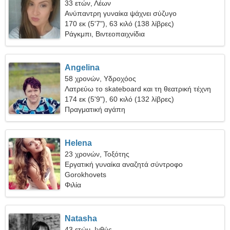
33 ετών, Λέων
Ανύπαντρη γυναίκα ψάχνει σύζυγο
170 εκ (5'7"), 63 κιλό (138 λίβρες)
Ράγκμπι, Βιντεοπαιχνίδια
Angelina
58 χρονών, Υδροχόος
Λατρεύω το skateboard και τη θεατρική τέχνη
174 εκ (5'9"), 60 κιλό (132 λίβρες)
Πραγματική αγάπη
Helena
23 χρονών, Τοξότης
Εργατική γυναίκα αναζητά σύντροφο
Gorokhovets
Φιλία
Natasha
43 ετών, Ιχθύς