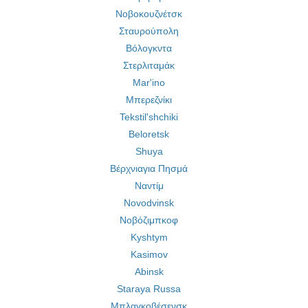
Νοβοκουζνέτσκ
Σταυρούπολη
Βόλογκντα
Στερλιταμάκ
Mar'ino
Μπερεζνίκι
Tekstil'shchiki
Beloretsk
Shuya
Βέρχνιαγια Πησμά
Ναντίμ
Novodvinsk
Νοβόζιμπκοφ
Kyshtym
Kasimov
Abinsk
Staraya Russa
Μπλαγκοβέσενσκ