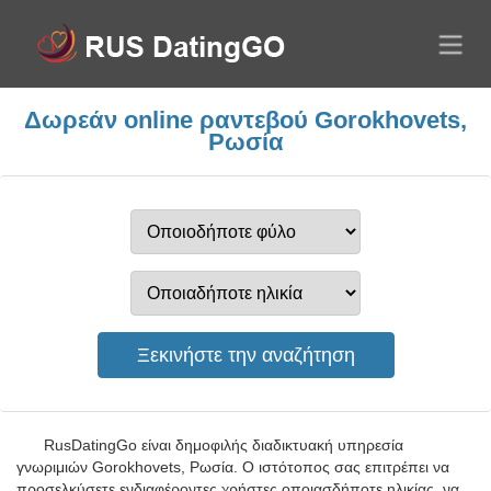
Δωρεάν online ραντεβού Gorokhovets,
Ρωσία
RusDatingGo είναι δημοφιλής διαδικτυακή υπηρεσία
γνωριμιών Gorokhovets, Ρωσία. Ο ιστότοπος σας επιτρέπει να
προσελκύσετε ενδιαφέροντες χρήστες οποιασδήποτε ηλικίας, να