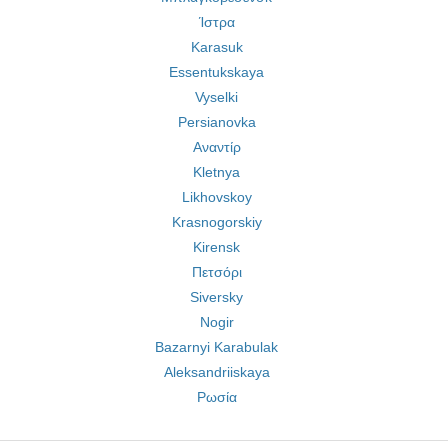
Ίστρα
Karasuk
Essentukskaya
Vyselki
Persianovka
Αναντίρ
Kletnya
Likhovskoy
Krasnogorskiy
Kirensk
Πετσόρι
Siversky
Nogir
Bazarnyi Karabulak
Aleksandriiskaya
Ρωσία