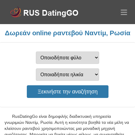
Δωρεάν online ραντεβού Ναντίμ, Ρωσία
RusDatingGo είναι δημοφιλής διαδικτυακή υπηρεσία
γνωριμιών Ναντίμ, Ρωσία. Αυτή η κοινότητα βοηθά τα νέα μέλη να
κλείσουν ραντεβού χρησιμοποιώντας μια μοναδική μηχανή
αναζήτησης. Μπορείτε να βρείτε νέους φίλους, να συναντηθείτε,