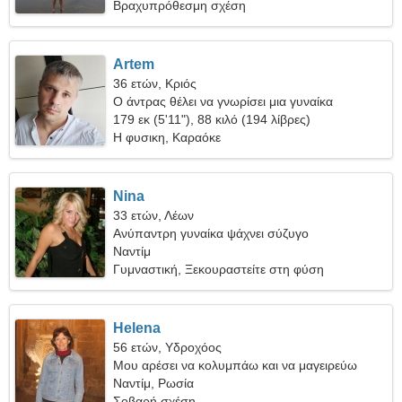
Βραχυπρόθεσμη σχέση
Artem
36 ετών, Κριός
Ο άντρας θέλει να γνωρίσει μια γυναίκα
179 εκ (5'11"), 88 κιλό (194 λίβρες)
Η φυσικη, Καραόκε
Nina
33 ετών, Λέων
Ανύπαντρη γυναίκα ψάχνει σύζυγο
Ναντίμ
Γυμναστική, Ξεκουραστείτε στη φύση
Helena
56 ετών, Υδροχόος
Μου αρέσει να κολυμπάω και να μαγειρεύω
Ναντίμ, Ρωσία
Σοβαρή σχέση