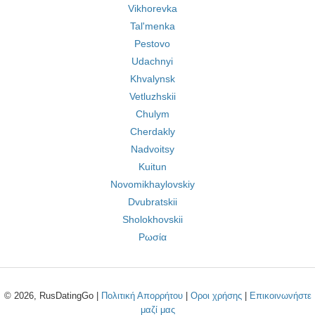
Vikhorevka
Tal'menka
Pestovo
Udachnyi
Khvalynsk
Vetluzhskii
Chulym
Cherdakly
Nadvoitsy
Kuitun
Novomikhaylovskiy
Dvubratskii
Sholokhovskii
Ρωσία
© 2026, RusDatingGo |
Πολιτική Απορρήτου
|
Οροι χρήσης
|
Επικοινωνήστε
μαζί μας