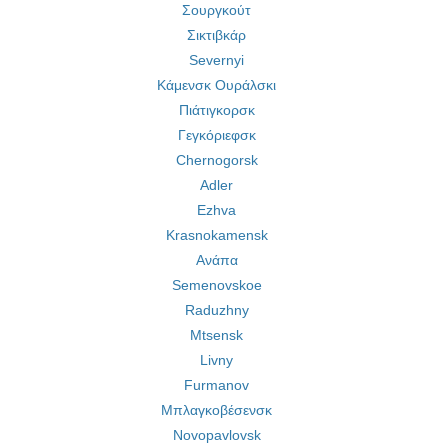
Σουργκούτ
Σικτιβκάρ
Severnyi
Κάμενσκ Ουράλσκι
Πιάτιγκορσκ
Γεγκόριεφσκ
Chernogorsk
Adler
Ezhva
Krasnokamensk
Ανάπα
Semenovskoe
Raduzhny
Mtsensk
Livny
Furmanov
Μπλαγκοβέσενσκ
Novopavlovsk