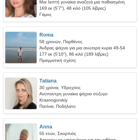
Μια λεπτή γυναίκα αναζητά μια παθιασμένη
σχέση
169 εκ (5'7"), 48 κιλό (105 λίβρες)
Γάμος
Roma
58 χρονών, Παρθένος
Άνδρας ψάχνει για μια ανώτερη κυρία 49-54
177 εκ (5'10"), 86 κιλό (189 λίβρες)
Πραγματική σχέση
Tatiana
30 χρόνια, Υδροχόος
Ανύπαντρη γυναίκα ψάχνει σύζυγο
Krasnogorskiy
Πατίνια, Ποδήλατο
Anna
55 ετών, Σκορπιός
Λατρεύω το μπόουλινγκ και την κιθάρα