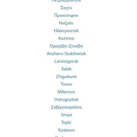
Πετροζαβόντσκ
Σαχτυ
Προκόπιφσκ
Ναζράν
Ηλεκτροστάλ
Κολπίνο
Ορεχόβο-Ζουέβο
Anzhero-Sudzhensk
Leninogorsk
Salsk
Zhigulevsk
Tosno
Millerovo
Ostrogozhsk
Σεβεροουράλσκ
Ίστρα
Topki
Kuskovo