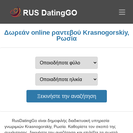
Δωρεάν online ραντεβού Krasnogorskiy,
Ρωσία
RusDatingGo είναι δημοφιλής διαδικτυακή υπηρεσία
γνωριμιών Krasnogorskiy, Ρωσία. Καθορίστε τον σκοπό της
συνάντησης, ξεκινήστε την αναζήτηση και επιλέξτε τα σωστά