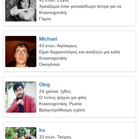
41 ετών, Ζυγός
Χρειάζομαι έναν γενναιόδωρο άντρα για να
ταξιδέψουμε μαζί
Krasnogorskiy
Γάμος
Michael
43 ετών, Αιγόκερως
Είμαι δερματολόγος και αναζητώ μια καλή
γυναίκα
Krasnogorskiy
Οικογένεια
Oleg
24 χρόνια, Ιχθύς
Ο τύπος ψάχνει για φίλη
Krasnogorskiy, Ρωσία
Βραχυπρόθεσμη σχέση
Ira
33 ετών, Ταύρος