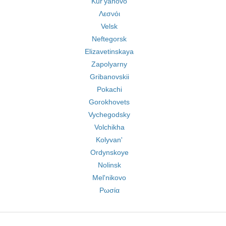
Kur'yanovo
Λεσνόι
Velsk
Neftegorsk
Elizavetinskaya
Zapolyarny
Gribanovskii
Pokachi
Gorokhovets
Vychegodsky
Volchikha
Kolyvan'
Ordynskoye
Nolinsk
Mel'nikovo
Ρωσία