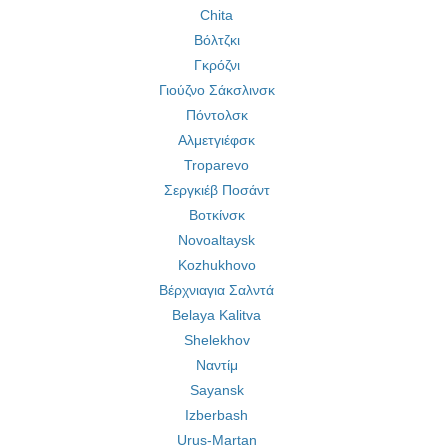
Chita
Βόλτζκι
Γκρόζνι
Γιούζνο Σάκσλινσκ
Πόντολσκ
Αλμετγιέφσκ
Troparevo
Σεργκιέβ Ποσάντ
Βοτκίνσκ
Novoaltaysk
Kozhukhovo
Βέρχνιαγια Σαλντά
Belaya Kalitva
Shelekhov
Ναντίμ
Sayansk
Izberbash
Urus-Martan