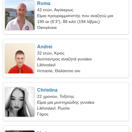
Roma
42 ετών, Αιγόκερως
Είμαι προγραμματιστής που αναζητώ μια
ασυνήθιστη γυναίκα
190 εκ (6'3"), 88 κιλό (194 λίβρες)
Οικογένεια
Andrei
32 ετών, Κριός
Ανύπαντρος αναζητά γυναίκα
Likhoslavl
Ιππασία, Θαλάσσιο σκι
Christina
22 χρονών, Τοξότης
Είμαι μια μυστηριώδης γυναίκα
Likhoslavl, Ρωσία
Γάμος