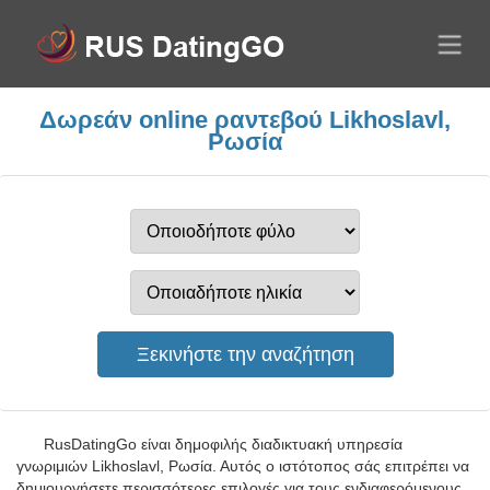
Δωρεάν online ραντεβού Likhoslavl,
Ρωσία
RusDatingGo είναι δημοφιλής διαδικτυακή υπηρεσία
γνωριμιών Likhoslavl, Ρωσία. Αυτός ο ιστότοπος σάς επιτρέπει να
δημιουργήσετε περισσότερες επιλογές για τους ενδιαφερόμενους