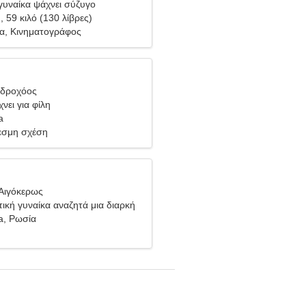
υναίκα ψάχνει σύζυγο
), 59 κιλό (130 λίβρες)
α, Κινηματογράφος
Υδροχόος
νει για φίλη
a
σμη σχέση
Αιγόκερως
ική γυναίκα αναζητά μια διαρκή
a, Ρωσία