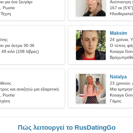
ει για ένα ζευγάρι
Ανύπαντρη γ
, Ρωσία
167 εκ (5'6"
 Τέχνη
Ηλιοθεραπεί
Maksim
ότης
24 χρόνια, 
ει για άντρα 30-36
Ο τύπος ψάχ
, 49 κιλό (108 λίβρες)
Kosaya Gor
Βραχυπρόθε
Natalya
ρθένος
23 χρονών, 
ατρος και αναζητώ μια εξαιρετική
Μια εμπρηστ
, Ρωσία
σχέση
Kosaya Gor
σχέση
Γάμος
Πώς λειτουργεί το RusDatingGo