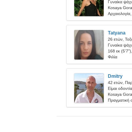
Γυναίκα ψάχν
Kosaya Gora
Αρχαιολογία,
Tatyana
26 ετών, Τοξ
Γυναίκα ψάχν
168 εκ (5'7")
Φιλία
Dmitry
42 ετών, Πα
Είμαι οδοντί
γυναίκα
Kosaya Gora
Πραγματική 