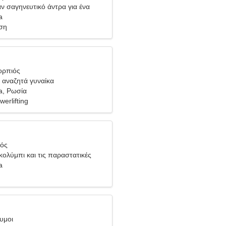
ν σαγηνευτικό άντρα για ένα
a
ση
ορπιός
 αναζητά γυναίκα
a, Ρωσία
werlifting
ιός
κολύμπι και τις παραστατικές
a
υμοι