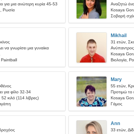
ι για μια ανώτερη κυρία 45-53
Αναζητώ ένα
, Ρωσία
κοινό ταξίδι
Kosaya Gor
Σοβαρή σχέ
Mikhail
κίνος
31 ετών, Σκ
ει να γνωρίσει μια γυναίκα
Ανύπαντρος
a
Kosaya Gor
 Paintball
Βιολογία, Po
Mary
ρθένος
55 ετών, Κρ
ει για φίλο 32-34
Προτιμώ το 
, 52 κιλό (114 λίβρες)
τέχνες
Kosaya Gor
αγάπη
Γάμος
Ann
Υδροχόος
33 ετών, Δίδ