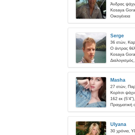
Άνδρας ψάχνε
Kosaya Gora
Οικογένεια
Serge
36 ετών, Καρ
Ο άντρας θέλ
Kosaya Gor
Διαλογισμός,
Masha
27 ετών, Πα
Κορίτσι ψάχν
162 εκ (5'4")
Πραγματική 
Ulyana
30 χρόνια, 