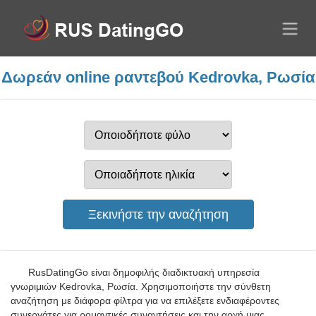
Δωρεάν online ραντεβού Kedrovka, Ρωσία
RusDatingGo είναι δημοφιλής διαδικτυακή υπηρεσία
γνωριμιών Kedrovka, Ρωσία. Χρησιμοποιήστε την σύνθετη
αναζήτηση με διάφορα φίλτρα για να επιλέξετε ενδιαφέροντες
συνεργάτες για ρομαντικές συναντήσεις και την αρχή μιας