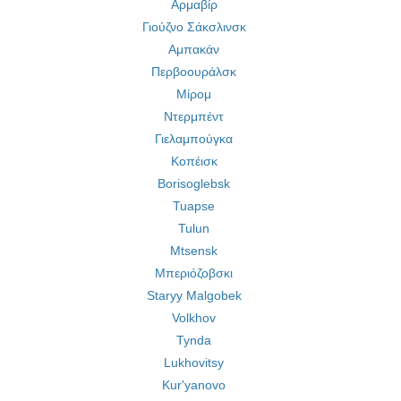
Αρμαβίρ
Γιούζνο Σάκσλινσκ
Αμπακάν
Περβοουράλσκ
Μίρομ
Ντερμπέντ
Γιελαμπούγκα
Κοπέισκ
Borisoglebsk
Tuapse
Tulun
Mtsensk
Μπεριόζοβσκι
Staryy Malgobek
Volkhov
Tynda
Lukhovitsy
Kur'yanovo