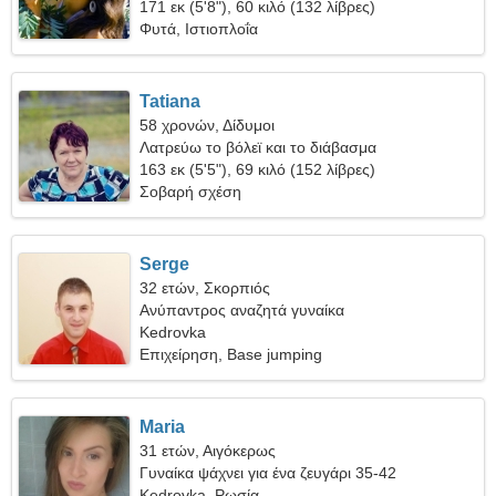
171 εκ (5'8"), 60 κιλό (132 λίβρες)
Φυτά, Ιστιοπλοΐα
Tatiana
58 χρονών, Δίδυμοι
Λατρεύω το βόλεϊ και το διάβασμα
163 εκ (5'5"), 69 κιλό (152 λίβρες)
Σοβαρή σχέση
Serge
32 ετών, Σκορπιός
Ανύπαντρος αναζητά γυναίκα
Kedrovka
Επιχείρηση, Base jumping
Maria
31 ετών, Αιγόκερως
Γυναίκα ψάχνει για ένα ζευγάρι 35-42
Kedrovka, Ρωσία