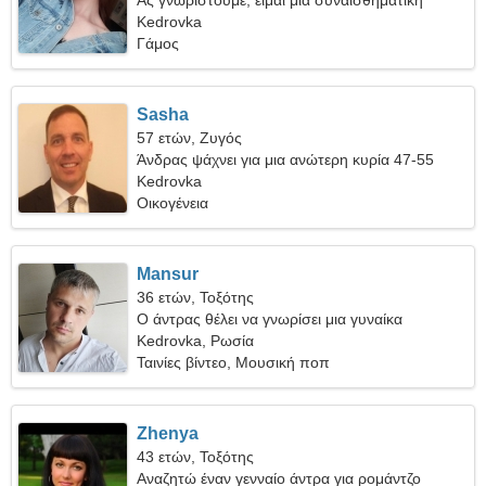
Ας γνωριστούμε, είμαι μια συναισθηματική
γυναίκα
Kedrovka
Γάμος
Sasha
57 ετών, Ζυγός
Άνδρας ψάχνει για μια ανώτερη κυρία 47-55
Kedrovka
Οικογένεια
Mansur
36 ετών, Τοξότης
Ο άντρας θέλει να γνωρίσει μια γυναίκα
Kedrovka, Ρωσία
Ταινίες βίντεο, Μουσική ποπ
Zhenya
43 ετών, Τοξότης
Αναζητώ έναν γενναίο άντρα για ρομάντζο