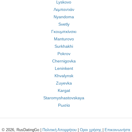
Lyskovo
Λεμπεντιάν
Nyandoma
Svetly
Γκουμπκίνσκι
Manturovo
Surkhakhi
Pokrov
Chernigovka
Leninkent
Khvalynsk
Zuyevka
Kargat
Staromyshastovskaya
Ρωσία
© 2026, RusDatingGo |
Πολιτική Απορρήτου
|
Οροι χρήσης
|
Επικοινωνήστε