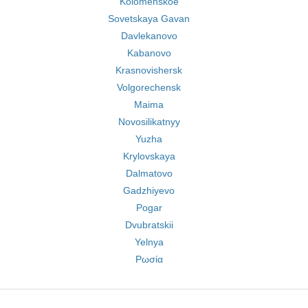
Kolomenskoe
Sovetskaya Gavan
Davlekanovo
Kabanovo
Krasnovishersk
Volgorechensk
Maima
Novosilikatnyy
Yuzha
Krylovskaya
Dalmatovo
Gadzhiyevo
Pogar
Dvubratskii
Yelnya
Ρωσία