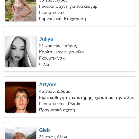
33 ετών, Ιχθύς
Γυναίκα ψάχνει για ένα ζευγάρι
Γκουμπκίνσκι
Γυμναστική, Επιχείρηση
Juliya
21 χρονών, Ταύρος
Κορίτσι ψάχνει για φίλο
Γκουμπκίνσκι
Φιλία
Artyom
45 ετών, Δίδυμοι
Είμαι καθηγητής επιστήμης, χρειάζομαι την τέλεια
γυναίκα
Γκουμπκίνσκι, Ρωσία
Πραγματική σχέση
Gleb
31 ετών, Λέων