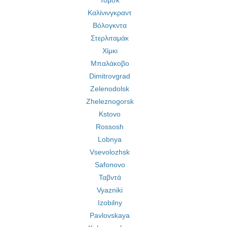
Τομσκ
Καλίνινγκραντ
Βόλογκντα
Στερλιταμάκ
Χίμκι
Μπαλάκοβο
Dimitrovgrad
Zelenodolsk
Zheleznogorsk
Kstovo
Rossosh
Lobnya
Vsevolozhsk
Safonovo
Ταβντά
Vyazniki
Izobilny
Pavlovskaya