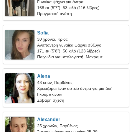
Γυναίκα ψάχνει για άντρα
168 εκ (5'7"), 53 κιλό (116 λίβρες)
Πραγματική αγάπη
Sofia
30 χρόνια, Κριός
Ανύπαντρη γυναίκα ψάχνει σύζυγο
171 εκ (5'8"), 56 κιλό (123 λίβρες)
Παιχνίδια για υπολογιστή, Μακραμέ
Alena
43 ετών, Παρθένος
Χρειάζομαι έναν αστείο άντρα για μια ζωή
Γκουμπκίνσκι
Σοβαρή σχέση
Alexander
25 χρονών, Παρθένος
Άντρας ψάχνει για γυναίκα 25-29