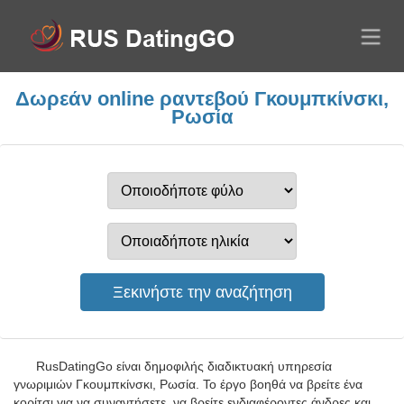
Δωρεάν online ραντεβού Γκουμπκίνσκι,
Ρωσία
RusDatingGo είναι δημοφιλής διαδικτυακή υπηρεσία
γνωριμιών Γκουμπκίνσκι, Ρωσία. Το έργο βοηθά να βρείτε ένα
κορίτσι για να συναντήσετε, να βρείτε ενδιαφέροντες άνδρες και