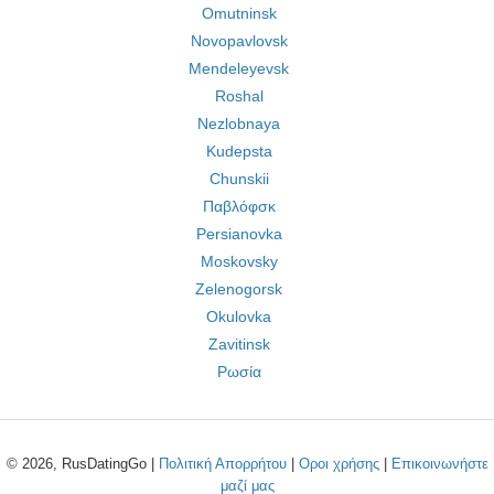
Omutninsk
Novopavlovsk
Mendeleyevsk
Roshal
Nezlobnaya
Kudepsta
Chunskii
Παβλόφσκ
Persianovka
Moskovsky
Zelenogorsk
Okulovka
Zavitinsk
Ρωσία
© 2026, RusDatingGo |
Πολιτική Απορρήτου
|
Οροι χρήσης
|
Επικοινωνήστε
μαζί μας