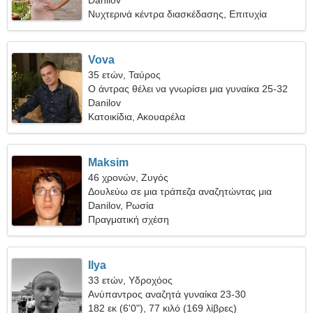
Danilov
Νυχτερινά κέντρα διασκέδασης, Επιτυχία
Vova
35 ετών, Ταύρος
Ο άντρας θέλει να γνωρίσει μια γυναίκα 25-32
Danilov
Κατοικίδια, Ακουαρέλα
Maksim
46 χρονών, Ζυγός
Δουλεύω σε μια τράπεζα αναζητώντας μια
γυναίκα με συμπόνια
Danilov, Ρωσία
Πραγματική σχέση
Ilya
33 ετών, Υδροχόος
Ανύπαντρος αναζητά γυναίκα 23-30
182 εκ (6'0"), 77 κιλό (169 λίβρες)