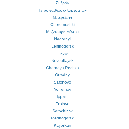
Συζράν
Πετροπαβλόσκ-Καμτσάτσκι
Μπερεζνίκι
Cheremushki
Μεζντουρετσένσκι
Nagornyi
Leninogorsk
Τίκβιν
Novoaltaysk
Chernaya Rechka
Otradny
Safonovo
Yefremov
Ιρμπίτ
Frolovo
Sorochinsk
Mednogorsk
Kayerkan