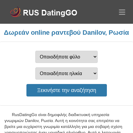
Δωρεάν online ραντεβού Danilov, Ρωσία
RusDatingGo είναι δημοφιλής διαδικτυακή υπηρεσία
γνωριμιών Danilov, Ρωσία. Αυτή η κοινότητα σας επιτρέπει να
βρείτε μια ευχάριστη γνωριμία κατάλληλη για μια σοβαρή σχέση
χρησιμοποιώντας έναν μοναδικό αλγόριθμο. Αυτή η λειτουργία