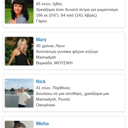
45 ετών, Ιχθύς
Χρειάζομαι έναν δυνατό άντρα για ρομαντισμό
166 εκ (5'6"), 64 κιλό (141 λίβρες)
Γάμος
Mary
30 χρόνια, Λέων
Ανύπαντρη γυναίκα ψάχνει σύζυγο
Mamadysh
Βαρκάδα, ΜΟΥΣΙΚΗ
Nick
41 ετών, Παρθένος
Δουλεύω σε μια αποθήκη, χρειάζομαι μια
καταπληκτική γυναίκα
Mamadysh, Ρωσία
Οικογένεια
Misha