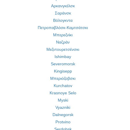
Αρκανγκέλσκ
Σαράνσκ
Βόλογκντα
Πετροπαβλόσκ-Καμτσάτσκι
Μπερεζνίκι
Ναζράν
Μεζντουρετσένσκι
Ishimbay
Severomorsk
Kingisepp
Μπεριόζοβσκι
Kurchatov
Krasnoye Selo
Myski
Vyazniki
Dalnegorsk
Protvino
Serdobsk