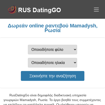
Δωρεάν online ραντεβού Mamadysh,
Ρωσία
RusDatingGo είναι δημοφιλής διαδικτυακή υπηρεσία
γνωριμιών Mamadysh, Ρωσία. Το έργο βοηθά τους συμμετέχοντες
να επιλέξουν τα κατάλληλα προφίλ. Οι ελεύθεροι μπορούν να