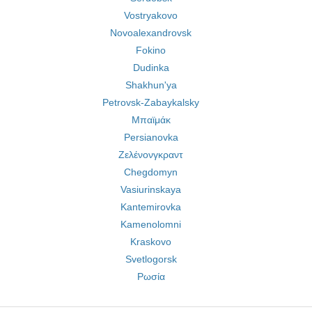
Vostryakovo
Novoalexandrovsk
Fokino
Dudinka
Shakhun'ya
Petrovsk-Zabaykalsky
Μπαϊμάκ
Persianovka
Ζελένονγκραντ
Chegdomyn
Vasiurinskaya
Kantemirovka
Kamenolomni
Kraskovo
Svetlogorsk
Ρωσία