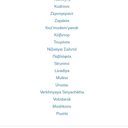
Kudrovo
Ζέρνογκραντ
Ζαράισκ
Koz'modem'yansk
Κόβντορ
Τουρίνσκ
Νίζνιαγια Σαλντά
Παβλόφσκ
Strunino
Livadiya
Mulino
Urussu
Verkhnyaya Sinyachikha
Volodarsk
Moshkovo
Ρωσία