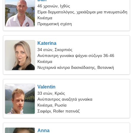
46 χρονών, Ιχθύς
Είμαι δερματολόγος, χρειάζομαι μια πνευματώδη
γυναίκα
Κινέσμα
Πραγματική σχέση
Katerina
34 ετών, Σκορπιός
Ανύπαντρη γυναίκα ψάχνει σύζυγο 36-46
Κινέσμα
Νυχτερινά κέντρα διασκέδασης, Βοτανική
Valentin
33 ετών, Κριός
Ανύπαντρος αναζητά γυναίκα
Κινέσμα, Ρωσία
Σαφάρι, Roller πατινάζ
Anna