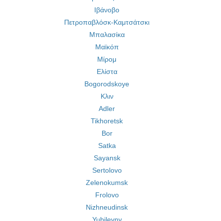
Ιβάνοβο
Πετροπαβλόσκ-Καμτσάτσκι
Μπαλασίκα
Μαϊκόπ
Μίρομ
Ελίστα
Bogorodskoye
Κλιν
Adler
Tikhoretsk
Bor
Satka
Sayansk
Sertolovo
Zelenokumsk
Frolovo
Nizhneudinsk
Yubileyny