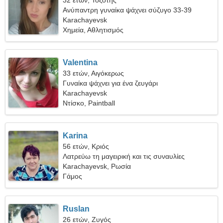
32 ετών, Τοξότης
Ανύπαντρη γυναίκα ψάχνει σύζυγο 33-39
Karachayevsk
Χημεία, Αθλητισμός
Valentina
33 ετών, Αιγόκερως
Γυναίκα ψάχνει για ένα ζευγάρι
Karachayevsk
Ντίσκο, Paintball
Karina
56 ετών, Κριός
Λατρεύω τη μαγειρική και τις συναυλίες
Karachayevsk, Ρωσία
Γάμος
Ruslan
26 ετών, Ζυγός