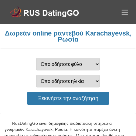
Δωρεάν online ραντεβού Karachayevsk,
Ρωσία
RusDatingGo είναι δημοφιλής διαδικτυακή υπηρεσία
γνωριμιών Karachayevsk, Ρωσία. Η κοινότητα παρέχει άνετη
συνομιλία με ενδιαφέροντες χρήστες. Ο ιστότοπος βοηθά στην