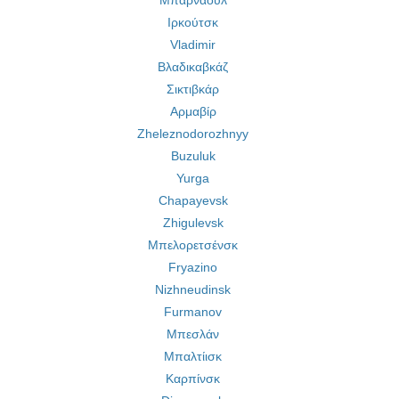
Μπαρνάουλ
Ιρκούτσκ
Vladimir
Βλαδικαβκάζ
Σικτιβκάρ
Αρμαβίρ
Zheleznodorozhnyy
Buzuluk
Yurga
Chapayevsk
Zhigulevsk
Μπελορετσένσκ
Fryazino
Nizhneudinsk
Furmanov
Μπεσλάν
Μπαλτίισκ
Καρπίνσκ