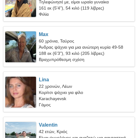
Τηλεφώνησέ με, είμαι ωραία γυναίκα
161 εκ (5'4"), 54 κιλό (119 λίβρες)
Φιλία
Max
60 χρόνια, Ταύρος
Άνδρας ψάχνει για μια ανώτερη κυρία 49-58
188 εκ (6'3"), 93 κιλό (205 λίβρες)
Βραχυπρόθεσμη σχέση
Lina
22 χρονών, Λέων
Κορίτσι ψάχνει για φίλο
Karachayevsk
Γάμος
Valentin
42 ετών, Κριός
Είμαι ψυχολόγος και αναζητώ μια φανταστική