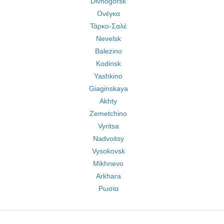
Divnogorsk
Ονέγκα
Τάρκο-Σαλέ
Nevelsk
Balezino
Kodinsk
Yashkino
Giaginskaya
Akhty
Zemetchino
Vyritsa
Nadvoitsy
Vysokovsk
Mikhnevo
Arkhara
Ρωσία