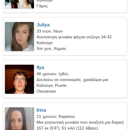
ταξιδέψουμε μαζί
Καλούγα
Γάμος
Juliya
33 ετών, Λέων
Ανύπαντρη γυναίκα ψάχνει σύζυγο 34-42
Καλούγα
Χιπ χοπ, Χημεία
Ilya
46 χρονών, Ιχθύς
Δουλεύω σε νοσοκομείο, χρειάζομαι μια
καταπληκτική γυναίκα
Καλούγα, Ρωσία
Οικογένεια
Irina
21 χρονών, Καρκίνος
Μια γοητευτική γυναίκα που αναζητά μια διαρκή
σχέση
167 εκ (5'6"), 51 κιλό (112 λίβρες)