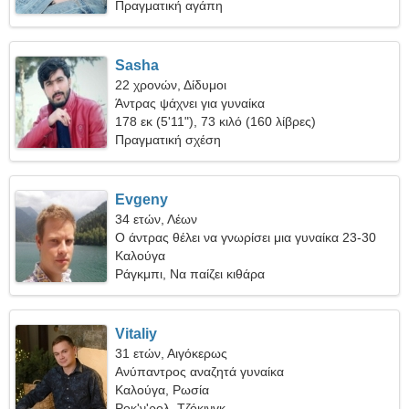
Πραγματική αγάπη
Sasha
22 χρονών, Δίδυμοι
Άντρας ψάχνει για γυναίκα
178 εκ (5'11"), 73 κιλό (160 λίβρες)
Πραγματική σχέση
Evgeny
34 ετών, Λέων
Ο άντρας θέλει να γνωρίσει μια γυναίκα 23-30
Καλούγα
Ράγκμπι, Να παίζει κιθάρα
Vitaliy
31 ετών, Αιγόκερως
Ανύπαντρος αναζητά γυναίκα
Καλούγα, Ρωσία
Ροκ'ν'ρολ, Τζόκινγκ