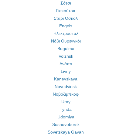
Σότσι
Γιακούτσκ
Στάρι Οσκόλ
Engels
Ηλεκτροστάλ
Νόβι Ουρενγκόι
Bugulma
Volzhsk
Ανάπα
Livny
Kanevskaya
Novodvinsk
Νοβόζιμπκοφ
Uray
Tynda
Udomlya
Sosnovoborsk
Sovetskaya Gavan