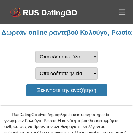
Δωρεάν online ραντεβού Καλούγα, Ρωσία
RusDatingGo είναι δημοφιλής διαδικτυακή υπηρεσία
γνωριμιών Καλούγα, Ρωσία. Η κοινότητα βοηθά εκατομμύρια
ανθρώπους να βρουν την αληθινή αγάπη επιλέγοντας
ενδιαφέροντα κανάλια επικοινωνίας, αλληλογραφίας, ρομαντισμού