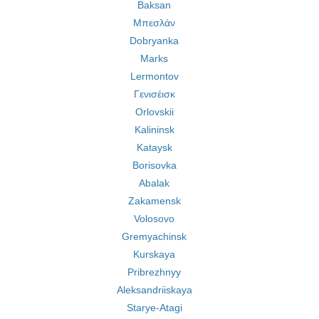
Baksan
Μπεσλάν
Dobryanka
Marks
Lermontov
Γενισέισκ
Orlovskii
Kalininsk
Kataysk
Borisovka
Abalak
Zakamensk
Volosovo
Gremyachinsk
Kurskaya
Pribrezhnyy
Aleksandriiskaya
Starye-Atagi