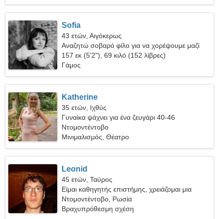
Sofia
43 ετών, Αιγόκερως
Αναζητώ σοβαρό φίλο για να χορέψουμε μαζί
157 εκ (5'2"), 69 κιλό (152 λίβρες)
Γάμος
Katherine
35 ετών, Ιχθύς
Γυναίκα ψάχνει για ένα ζευγάρι 40-46
Ντομοντέντοβο
Μινιμαλισμός, Θέατρο
Leonid
45 ετών, Ταύρος
Είμαι καθηγητής επιστήμης, χρειάζομαι μια
παιχνιδιάρικη γυναίκα
Ντομοντέντοβο, Ρωσία
Βραχυπρόθεσμη σχέση