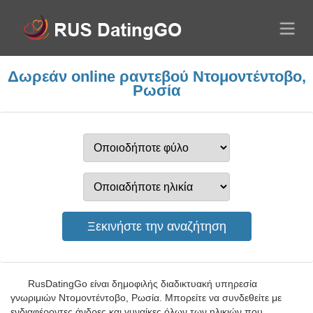
Δωρεάν online ραντεβού Ντομοντέντοβο,
Ρωσία
RusDatingGo είναι δημοφιλής διαδικτυακή υπηρεσία
γνωριμιών Ντομοντέντοβο, Ρωσία. Μπορείτε να συνδεθείτε με
ενδιαφέροντες άνδρες και γυναίκες όλων των ηλικιών που