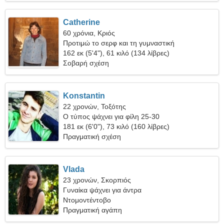
Catherine
60 χρόνια, Κριός
Προτιμώ το σερφ και τη γυμναστική
162 εκ (5'4"), 61 κιλό (134 λίβρες)
Σοβαρή σχέση
Konstantin
22 χρονών, Τοξότης
Ο τύπος ψάχνει για φίλη 25-30
181 εκ (6'0"), 73 κιλό (160 λίβρες)
Πραγματική σχέση
Vlada
23 χρονών, Σκορπιός
Γυναίκα ψάχνει για άντρα
Ντομοντέντοβο
Πραγματική αγάπη