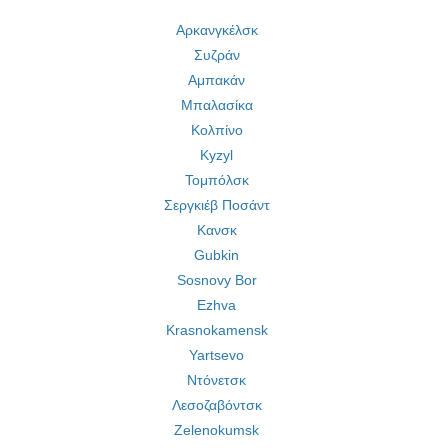
Αρκανγκέλσκ
Συζράν
Αμπακάν
Μπαλασίκα
Κολπίνο
Kyzyl
Τομπόλσκ
Σεργκιέβ Ποσάντ
Κανσκ
Gubkin
Sosnovy Bor
Ezhva
Krasnokamensk
Yartsevo
Ντόνετσκ
Λεσοζαβόντσκ
Zelenokumsk