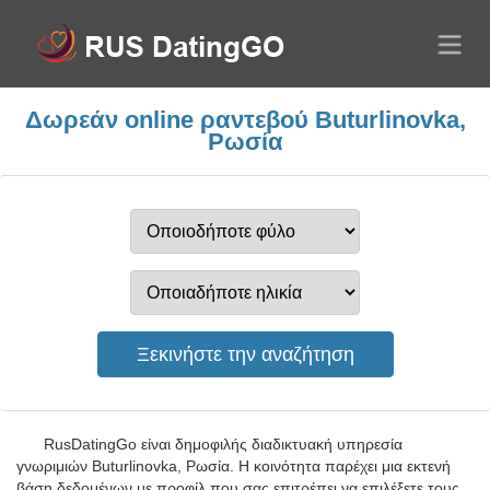
Δωρεάν online ραντεβού Buturlinovka,
Ρωσία
RusDatingGo είναι δημοφιλής διαδικτυακή υπηρεσία
γνωριμιών Buturlinovka, Ρωσία. Η κοινότητα παρέχει μια εκτενή
βάση δεδομένων με προφίλ που σας επιτρέπει να επιλέξετε τους