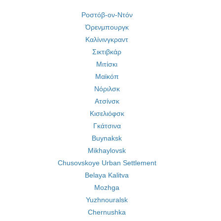
Ροστόβ-ον-Ντόν
Όρενμπουργκ
Καλίνινγκραντ
Σικτιβκάρ
Μιτίσκι
Μαϊκόπ
Νόριλσκ
Ατσίνσκ
Κισελιόφσκ
Γκάτσινα
Buynaksk
Mikhaylovsk
Chusovskoye Urban Settlement
Belaya Kalitva
Mozhga
Yuzhnouralsk
Chernushka