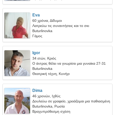
Eva
60 χρόνια, Δίδυμοι
Λατρεύω τις συναντήσεις και το σκι
Buturlinovka
Γάμος
Igor
34 ετών, Κριός
Ο άντρας θέλει να γνωρίσει μια γυναίκα 27-31
Buturlinovka
Θεατρική τέχνη, Κυνήγι
Dima
46 χρονών, Ιχθύς
Δουλεύω σε γραφείο, χρειάζομαι μια παθιασμένη
γυναίκα
Buturlinovka, Ρωσία
Βραχυπρόθεσμη σχέση