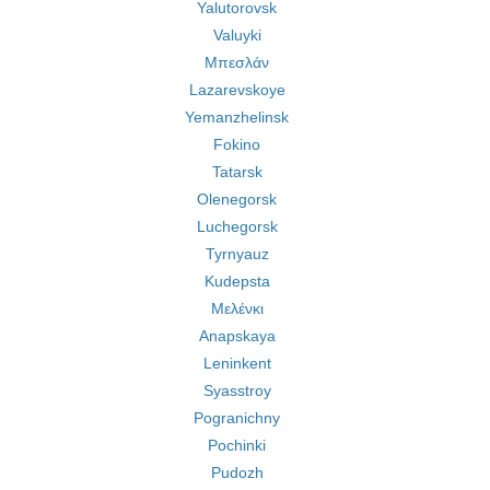
Yalutorovsk
Valuyki
Μπεσλάν
Lazarevskoye
Yemanzhelinsk
Fokino
Tatarsk
Olenegorsk
Luchegorsk
Tyrnyauz
Kudepsta
Μελένκι
Anapskaya
Leninkent
Syasstroy
Pogranichny
Pochinki
Pudozh