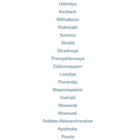
Udomlya
Kirzhach
Mikhalkovo
Poikovskii
Suvorov
Stroitel
Otradnoye
Promyshlennaya
Ζελένονγκραντ
Livadiya
Pionersky
Μαγκνταγκάτσι
Uvel'skii
Novoorsk
Kharovsk
Soldato-Aleksandrovskoe
Ayutinskiy
Ρωσία