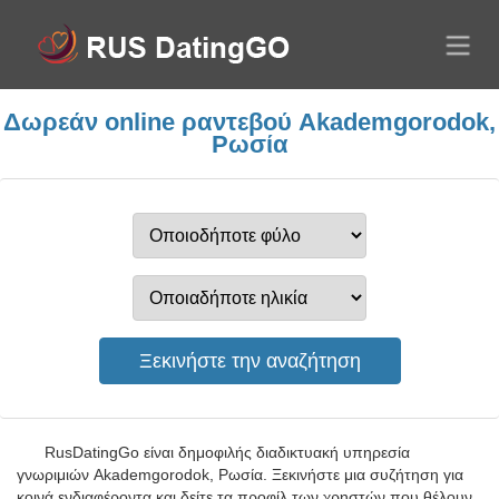
Δωρεάν online ραντεβού Akademgorodok,
Ρωσία
RusDatingGo είναι δημοφιλής διαδικτυακή υπηρεσία
γνωριμιών Akademgorodok, Ρωσία. Ξεκινήστε μια συζήτηση για
κοινά ενδιαφέροντα και δείτε τα προφίλ των χρηστών που θέλουν