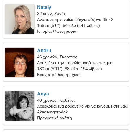
Nataly
32 ετών, Ζυγός
Ανύπαντρη γυναίκα ψάχνει σύζυγο 35-42
166 εκ (5'6"), 64 κιλό (141 λίβρες)
Ιστορία, Φωτογραφία
Andru
46 χρονών, Σκορπιός
Δουλεύω στην παραλία αναζητώντας μια
αισθησιακή γυναίκα
180 εκ (5'11"), 88 κιλό (194 λίβρες)
Βραχυπρόθεσμη σχέση
Anya
40 χρόνια, Παρθένος
Χρειάζομαι ένα ρομαντικό για να κάνουμε σκι μαζί
Akademgorodok
Πραγματική αγάπη