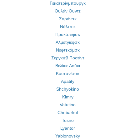
Γεκατερίνμπουργκ
Ουλάν Ουντέ
Σαράνσκ
Νάλτσικ
Προκόπιφσκ
Αλμετγιέφσκ
Νεφτεκάμσκ
Σεργκιέβ Ποσάντ
Βελίκιε Λούκι
Κουτσνέτσκ
Apatity
Shchyokino
Kimry
Vatutino
Chebarkul
Tosno
Lyantor
Yablonovsky